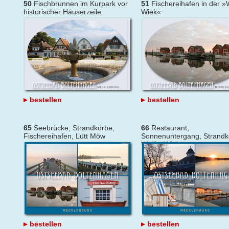
50
Fischbrunnen im Kurpark vor
51
Fischereihafen in der 
historischer Häuserzeile
Wiek«
bestellen
bestellen
65
Seebrücke, Strandkörbe,
66
Restaurant,
Fischereihafen, Lütt Möw
Sonnenuntergang, Strandk
Weiße Wiek
bestellen
bestellen